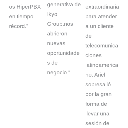
generativa de
os HiperPBX
extraordinaria
Ikyo
en tiempo
para atender
Group,nos
récord."
a un cliente
abrieron
de
nuevas
telecomunica
oportunidade
ciones
s de
latinoamerica
negocio."
no. Ariel
sobresalió
por la gran
forma de
llevar una
sesión de