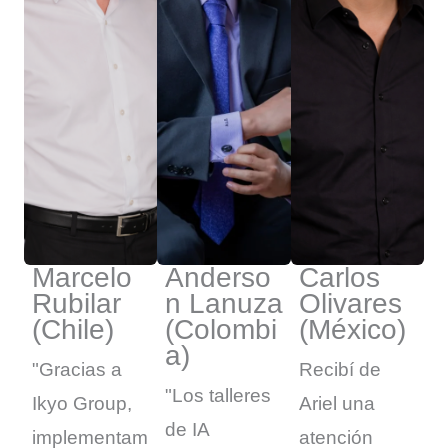
Marcelo
Anderso
Carlos
Rubilar
n Lanuza
Olivares
(Chile)
(Colombi
(México)
a)
"Gracias a
Recibí de
Hola! 
smart_toy
Cómo te puedo ayudar?
"Los talleres
Ikyo Group,
Ariel una
de IA
implementam
atención